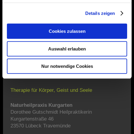
auch in der Weisheit des eigenen Herzens und
überall in der Natur.
Details zeigen
Wenn Gesundheit wie die WHO definiert " völliges
Cookies zulassen
Wohlbefinden auf körperlicher, geistiger und sozialer
Ebene" bedeutet, reicht es nicht aus, Krankheit
isoliert zu bekämpfen.
Auswahl erlauben
Heilung geschieht im Vertrauen auf den Weg- und
durchdringt dann das ganze Leben.
Nur notwendige Cookies
Therapie für Körper, Geist und Seele
Naturheilpraxis Kurgarten
Dorothee Gutschmidt Heilpraktikerin
Kurgartenstraße 46
23570 Lübeck Travemünde