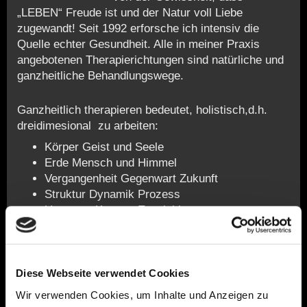
„LEBEN“ Freude ist und der Natur voll Liebe
zugewandt! Seit 1992 erforsche ich intensiv die
Quelle echter Gesundheit. Alle in meiner Praxis
angebotenen Therapierichtungen sind natürliche und
ganzheitliche Behandlungswege.
Ganzheitlich therapieren bedeutet, holistisch,d.h.
dreidimesional zu arbeiten:
Körper Geist und Seele
Erde Mensch und Himmel
Vergangenheit Gegenwart Zukunft
Struktur Dynamik Prozess
Ursprung Kontext Entwicklung
Überall im Universum wirken 2 einander
entgegengesetzte Kräfte, aufbauende und auflösende
Prinzipien. Schwarzweiß gemalt erfährt man diese
Diese Webseite verwendet Cookies
Wirklichkeit als Überlebens oder Konkurrenzkampf,
als abgrundtiefen Zwiespalt und Uneinigkeit. Vertraut
Wir verwenden Cookies, um Inhalte und Anzeigen zu