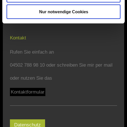
Dorothee Gutschmidt Heilpraktikerin
Kurgartenstraße 46
Nur notwendige Cookies
23570 Lübeck Travemünde
Kontakt
Rufen Sie einfach an
04502 788 98 10 oder schreiben Sie mir per mail
oder nutzen Sie das
Kontaktformular
Datenschutz