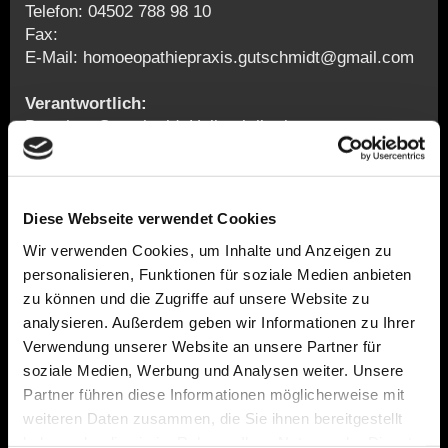
Telefon: 04502 788 98 10
Fax:
E-Mail: homoeopathiepraxis.gutschmidt@gmail.com
Verantwortlich:
Dorothee Gutschmidt Heilpraktikerin
Kurgartenstraße 46
23570 Lübeck Travemünde
Kontakt:
Diese Webseite verwendet Cookies
Telefon: 04502 788 98 10
Wir verwenden Cookies, um Inhalte und Anzeigen zu
Telefax:
personalisieren, Funktionen für soziale Medien anbieten
E-Mail: homoeopathiepraxis.gutschmidt@gmail.com
zu können und die Zugriffe auf unsere Website zu
analysieren. Außerdem geben wir Informationen zu Ihrer
Aufsichtsbehörde Gesundheitsamt Lübeck
Verwendung unserer Website an unsere Partner für
Sophienstraße 2-8 23560 HL
soziale Medien, Werbung und Analysen weiter. Unsere
Berufs-Haftpflicht Continentale Geltungsbereich
Partner führen diese Informationen möglicherweise mit
Deutschland
weiteren Daten zusammen, die Sie ihnen bereitgestellt
haben oder die sie im Rahmen Ihrer Nutzung der Dienste